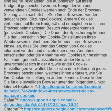
sind kleine Textdateien, die automatisch auf Ihrem
Endgerät gespeichert werden. Einige der von uns
verwendeten Cookies werden nach Ende der Browser-
Sitzung, also nach Schließen Ihres Browsers, wieder
gelöscht (sog. Sitzungs-Cookies). Andere Cookies
verbleiben auf Ihrem Endgerät und ermöglichen uns, Ihren
Browser beim nächsten Besuch wiederzuerkennen
(persistente Cookies). Die Dauer der Speicherung können
Sie der Übersicht in den Cookie-Einstellungen Ihres
Webbrowsers entnehmen. Sie können Ihren Browser so
einstellen, dass Sie über das Setzen von Cookies
informiert werden und einzeln über deren Annahme
entscheiden oder die Annahme von Cookies für bestimmte
Fälle oder generell ausschließen. Jeder Browser
unterscheidet sich in der Art, wie er die Cookie-
Einstellungen verwaltet. Diese ist in dem Hilfemenü jedes
Browsers beschrieben, welches Ihnen erläutert, wie Sie
Ihre Cookie-Einstellungen ändern können. Diese finden
Sie für die jeweiligen Browser unter den folgenden Links:
Internet Explorer™:
https://support.microsoft.com/de-
de/help/17442/windows-internet-explorer-delete-
manage-cookies
Safari™:
https://support.apple.com/de-
de/guide/safari/sfri11471/12.0/mac/10.14
Chrome™:
https://support.google.com/chrome/answer/9