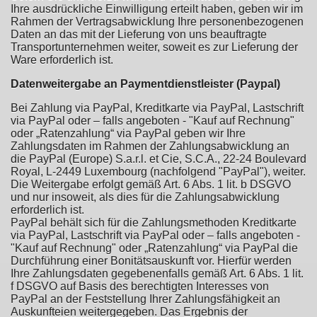
Ihre ausdrückliche Einwilligung erteilt haben, geben wir im
Rahmen der Vertragsabwicklung Ihre personenbezogenen
Daten an das mit der Lieferung von uns beauftragte
Transportunternehmen weiter, soweit es zur Lieferung der
Ware erforderlich ist.
Datenweitergabe an Paymentdienstleister (Paypal)
Bei Zahlung via PayPal, Kreditkarte via PayPal, Lastschrift
via PayPal oder – falls angeboten - "Kauf auf Rechnung"
oder „Ratenzahlung“ via PayPal geben wir Ihre
Zahlungsdaten im Rahmen der Zahlungsabwicklung an
die PayPal (Europe) S.a.r.l. et Cie, S.C.A., 22-24 Boulevard
Royal, L-2449 Luxembourg (nachfolgend "PayPal"), weiter.
Die Weitergabe erfolgt gemäß Art. 6 Abs. 1 lit. b DSGVO
und nur insoweit, als dies für die Zahlungsabwicklung
erforderlich ist.
PayPal behält sich für die Zahlungsmethoden Kreditkarte
via PayPal, Lastschrift via PayPal oder – falls angeboten -
"Kauf auf Rechnung" oder „Ratenzahlung“ via PayPal die
Durchführung einer Bonitätsauskunft vor. Hierfür werden
Ihre Zahlungsdaten gegebenenfalls gemäß Art. 6 Abs. 1 lit.
f DSGVO auf Basis des berechtigten Interesses von
PayPal an der Feststellung Ihrer Zahlungsfähigkeit an
Auskunfteien weitergegeben. Das Ergebnis der