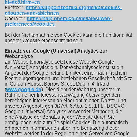
hl=de&hlrm=en
Firefox™
https://support.mozilla.org/de/kb/cookies-
erlauben-und-ablehnen
Opera™ :
https://help.opera.com/de/latest/web-
preferences/#cookies
Bei der Nichtannahme von Cookies kann die Funktionalität
unserer Website eingeschränkt sein.
Einsatz von Google (Universal) Analytics zur
Webanalyse
Zur Webseitenanalyse setzt diese Website Google
(Universal) Analytics ein. Der Webanalysedienst ist ein
Angebot der Google Ireland Limited, einer nach irischem
Recht eingetragenen und betriebenen Gesellschaft mit Sitz
in Gordon House, Barrow Street, Dublin 4, Irland
(
www.google.de
). Dies dient der Wahrung unserer im
Rahmen einer Interessensabwägung überwiegenden
berechtigten Interessen an einer optimierten Darstellung
unseres Angebots gemäß Art. 6 Abs. 1 S. 1 lit. f DSGVO.
Google (Universal) Analytics verwendet Methoden, die
eine Analyse der Benutzung der Website durch Sie
ermöglichen, wie zum Beispiel Cookies. Die automatisch
erhobenen Informationen über Ihre Benutzung dieser
Website werden in der Regel an einen Server von Google