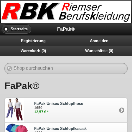
FaPak®
Startseite
Registrierung
Anmelden
Warenkorb (0)
Wunschliste (0)
FaPak®
FaPak Unisex Schlupfhose
1650
12,57 € *
FaPak Unisex Schlupfkasack