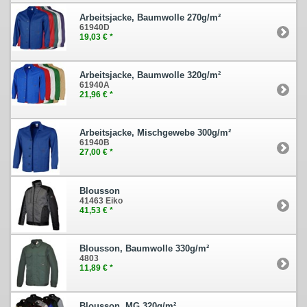
Arbeitsjacke, Baumwolle 270g/m²
61940D
19,03 € *
Arbeitsjacke, Baumwolle 320g/m²
61940A
21,96 € *
Arbeitsjacke, Mischgewebe 300g/m²
61940B
27,00 € *
Blousson
41463 Eiko
41,53 € *
Blousson, Baumwolle 330g/m²
4803
11,89 € *
Blousson, MG 320g/m²