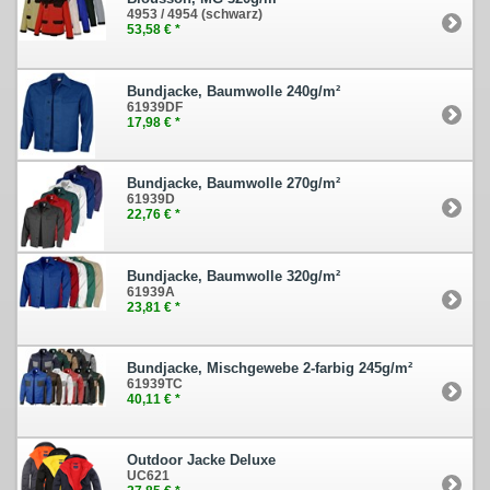
4953 / 4954 (schwarz)
53,58 € *
Bundjacke, Baumwolle 240g/m²
61939DF
17,98 € *
Bundjacke, Baumwolle 270g/m²
61939D
22,76 € *
Bundjacke, Baumwolle 320g/m²
61939A
23,81 € *
Bundjacke, Mischgewebe 2-farbig 245g/m²
61939TC
40,11 € *
Outdoor Jacke Deluxe
UC621