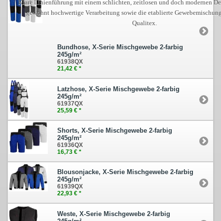
Klare Linienführung mit einem schlichten, zeitlosen und doch modernen Des
gewohnt hochwertige Verarbeitung sowie die etablierte Gewebemischun
Qualitex.
Bundhose, X-Serie Mischgewebe 2-farbig
245g/m²
61938QX
21,42 € *
Latzhose, X-Serie Mischgewebe 2-farbig
245g/m²
61937QX
25,59 € *
Shorts, X-Serie Mischgewebe 2-farbig
245g/m²
61936QX
16,73 € *
Blousonjacke, X-Serie Mischgewebe 2-farbig
245g/m²
61939QX
22,93 € *
Weste, X-Serie Mischgewebe 2-farbig