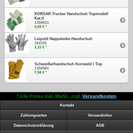
KORSAR Trucker Handschuh Topmodell
Kat.II
1350021
4,50 € *
Leipold Nappaleder-Handschuh
101155
2,32 € *
Schweißerhandschuh Koriweld I Top
1350581
7,98 € *
* Alle Preise inkl. MwSt., zzgl.
Versandkosten
Kontakt
Zahlungsarten
Versandinfos
Datenschutzerklärung
AGB