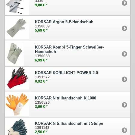
3330
9,88 € *
KORSAR Argon 5-F-Handschuh
1350039
5,69 € *
KORSAR Kombi 5-Finger Schweißer-
Handschuh
1350038
6,99 € *
KORSAR KORI-LIGHT POWER 2.0
1351572
0,92 € *
KORSAR Nitrilhandschuh K 1000
1350526
3,69 € *
KORSAR Nitrilhandschuh mit Stulpe
1351143
2,50 € *